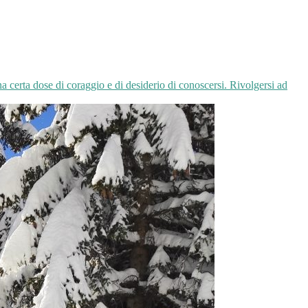
a certa dose di coraggio e di desiderio di conoscersi. Rivolgersi ad