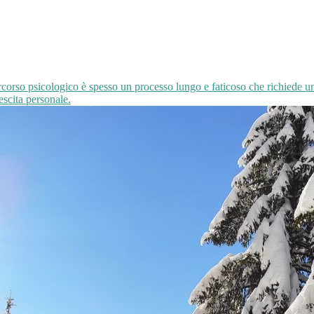
ercorso psicologico è spesso un processo lungo e faticoso che richiede un
escita personale.