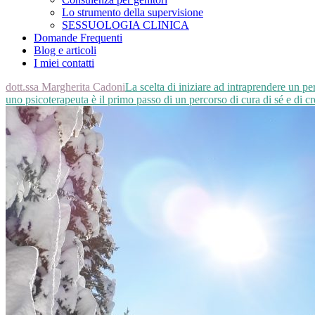
Lo strumento della supervisione
SESSUOLOGIA CLINICA
Domande Frequenti
Blog e articoli
I miei contatti
dott.ssa Margherita Cadoni
La scelta di iniziare ad intraprendere un p
uno psicoterapeuta è il primo passo di un percorso di cura di sé e di cr