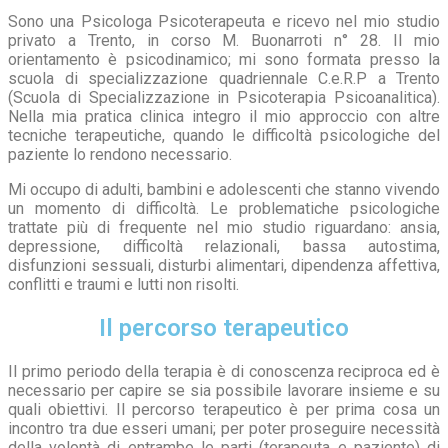
Sono una Psicologa Psicoterapeuta e ricevo nel mio studio
privato a Trento, in corso M. Buonarroti n° 28. Il mio
orientamento è psicodinamico; mi sono formata presso la
scuola di specializzazione quadriennale C.e.R.P a Trento
(Scuola di Specializzazione in Psicoterapia Psicoanalitica).
Nella mia pratica clinica integro il mio approccio con altre
tecniche terapeutiche, quando le difficoltà psicologiche del
paziente lo rendono necessario.
Mi occupo di adulti, bambini e adolescenti che stanno vivendo
un momento di difficoltà.
Le problematiche psicologiche
trattate più di frequente nel mio studio riguardano: ansia,
depressione, difficoltà relazionali, bassa autostima,
disfunzioni sessuali, disturbi alimentari, dipendenza affettiva,
conflitti e traumi e lutti non risolti.
Il percorso terapeutico
Il primo periodo della terapia è di conoscenza reciproca ed è
necessario per capire se sia possibile lavorare insieme e su
quali obiettivi. Il percorso terapeutico è per prima cosa un
incontro tra due esseri umani; per poter proseguire necessità
della volontà di entrambe le parti (terapeuta e paziente) di