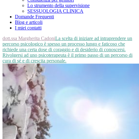
Lo strumento della supervisione
SESSUOLOGIA CLINICA
Domande Frequenti
Blog e articoli
I miei contatti
dott.ssa Margherita Cadoni
La scelta di iniziare ad intraprendere un
percorso psicologico è spesso un processo lungo e faticoso che
richiede una certa dose di coraggio e di desiderio di conoscersi.
Rivolgersi ad uno psicoterapeuta è il primo passo di un percorso di
cura di sé e di crescita personale.